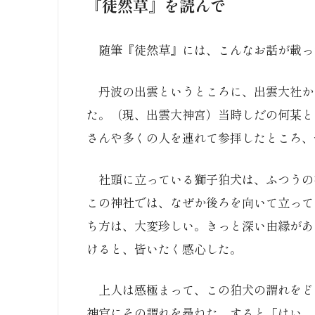
『徒然草』を読んで
随筆『徒然草』には、こんなお話が載っ
丹波の出雲というところに、出雲大社か
た。（現、出雲大神宮）当時しだの何某と
さんや多くの人を連れて参拝したところ、
社頭に立っている獅子狛犬は、ふつうの
この神社では、なぜか後ろを向いて立って
ち方は、大変珍しい。きっと深い由縁があ
けると、皆いたく感心した。
上人は感極まって、この狛犬の謂れをど
神官にその謂れを尋ねた。すると「はい、