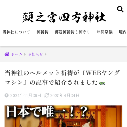
当神社について
御祈祷
郵送御祈祷と御守り
年間祭儀
境内
ホーム
お知らせ
当神社のヘルメット祈祷が『WEBヤング
マシン』の記事で紹介されました
2024年11月26日
2025年4月24日