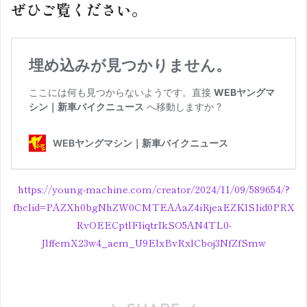
ぜひご覧ください。
https://young-machine.com/creator/2024/11/09/589654/?
fbclid=PAZXh0bgNhZW0CMTEAAaZ4iRjeaEZKlSIid0PRX
RvOEECptlFliqtrIkSO5AN4TL0-
JlffemX23w4_aem_U9ElxBvRxlCboj3NfZfSmw